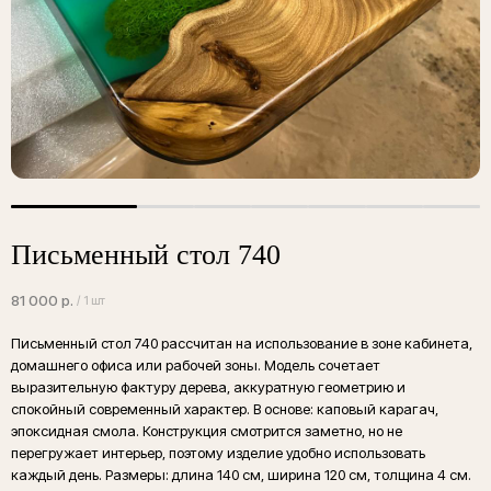
Письменный стол 740
81 000
р.
/
1 шт
Письменный стол 740 рассчитан на использование в зоне кабинета,
*Стоимость изделия указана без учета
домашнего офиса или рабочей зоны. Модель сочетает
подстолья. Фотографии являются
демонстрацией наших работ, все столы
выразительную фактуру дерева, аккуратную геометрию и
изготавливаются по индивидуальному заказу
спокойный современный характер. В основе: каповый карагач,
Каталог подстольев
эпоксидная смола. Конструкция смотрится заметно, но не
перегружает интерьер, поэтому изделие удобно использовать
каждый день. Размеры: длина 140 см, ширина 120 см, толщина 4 см.
Характеристики