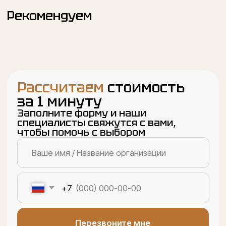
Меню
Каталог
О компании
Онлайн-расчет
Интернет-магазин
Контакты
Карта сайта
Контакты
epoxin.apelsin@yandex.ru
+7 (962) 921 88-78
г. Щелково, Московская область, ул. Заречная 141М
ИП: Жоров Антон Александрович
ИНН: 771775808205
ОГРН/ОГРНИП: 323774600686226
Социальные сети
Telegram
Нельзяграм
MAX
YouTube
Написать нам
Telegram