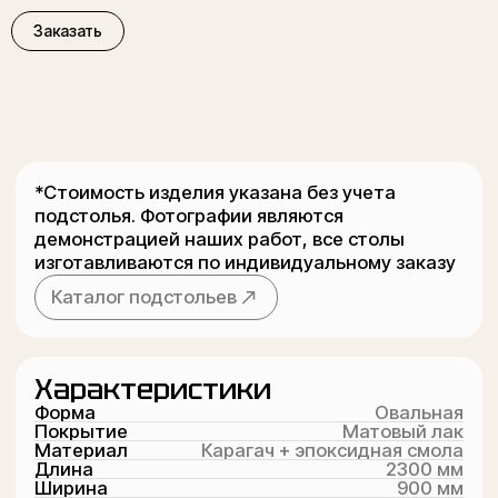
Форма
Овальная
Покрытие
Матовый лак
Заказать
Материал
Карагач + эпоксидная смола
Длина
2300 мм
Ширина
900 мм
Толщина
55 мм
Высота
750 мм
Дополнительно
Гарантия
1 год
Доставка
По всей России и СНГ
Подстолье
Изготавливается под заказ
Связь с нами
Номер телефона
+7 (962) 921 88-78
MAX
Написать
Telegram
Написать
WhatsApp
Написать
Рекомендуем