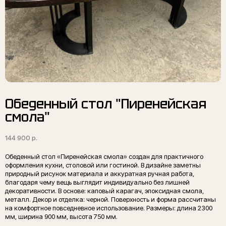
Обеденный стол "Пиренейская
смола"
144 900
р.
Обеденный стол «Пиренейская смола» создан для практичного
*Стоимость изделия указана без учета
оформления кухни, столовой или гостиной. В дизайне заметны
подстолья. Фотографии являются
природный рисунок материала и аккуратная ручная работа,
демонстрацией наших работ, все столы
благодаря чему вещь выглядит индивидуально без лишней
изготавливаются по индивидуальному заказу
декоративности. В основе: каповый карагач, эпоксидная смола,
Каталог подстольев
металл. Декор и отделка: черной. Поверхность и форма рассчитаны
на комфортное повседневное использование. Размеры: длина 2300
мм, ширина 900 мм, высота 750 мм.
Характеристики