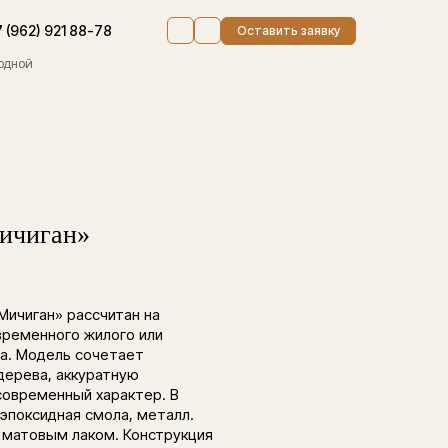
 (962) 921 88-78
Оставить заявку
ходной
ичиган»
Мичиган» рассчитан на
временного жилого или
а. Модель сочетает
дерева, аккуратную
современный характер. В
 эпоксидная смола, металл.
, матовым лаком. Конструкция