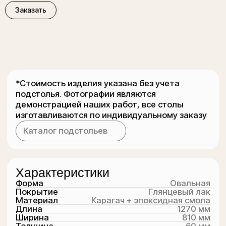
Форма
Овальная
Покрытие
Глянцевый лак
Заказать
Материал
Карагач + эпоксидная смола
Длина
1270 мм
Ширина
810 мм
Толщина
60 мм
Высота
750 мм
Дополнительно
Гарантия
1 год
Доставка
По всей России и СНГ
Подстолье
Изготавливается под заказ
Связь с нами
Номер телефона
+7 (962) 921 88-78
MAX
Написать
Telegram
Написать
WhatsApp
Написать
Рекомендуем