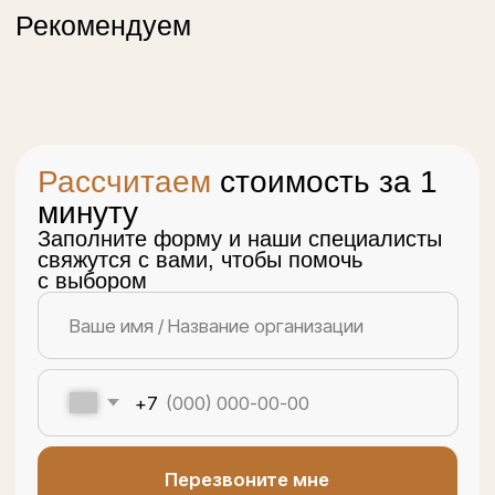
Меню
Каталог
О компании
Онлайн-расчет
Интернет-магазин
Контакты
Карта сайта
Контакты
epoxin.apelsin@yandex.ru
+7 (962) 921 88-78
г. Щелково, Московская область, ул. Заречная 141М
ИП: Жоров Антон Александрович
ИНН: 771775808205
ОГРН/ОГРНИП: 323774600686226
Социальные сети
Telegram
Нельзяграм
MAX
YouTube
Написать нам
Telegram
MAX