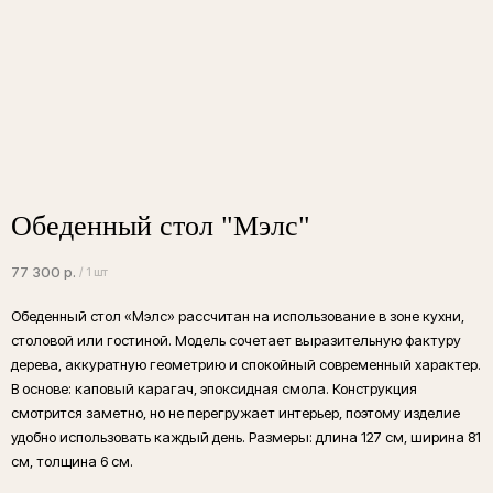
Обеденный стол "Мэлс"
77 300
р.
/
1 шт
Обеденный стол «Мэлс» рассчитан на использование в зоне кухни,
столовой или гостиной. Модель сочетает выразительную фактуру
*Стоимость изделия указана без учета
подстолья. Фотографии являются
дерева, аккуратную геометрию и спокойный современный характер.
демонстрацией наших работ, все столы
В основе: каповый карагач, эпоксидная смола. Конструкция
изготавливаются по индивидуальному заказу
смотрится заметно, но не перегружает интерьер, поэтому изделие
Каталог подстольев
удобно использовать каждый день. Размеры: длина 127 см, ширина 81
см, толщина 6 см.
Характеристики